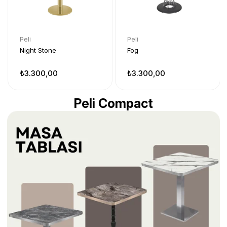
Peli
Peli
Peli
Night Stone
Fog
Kin
₺3.300,00
₺3.300,00
₺3
Peli Compact