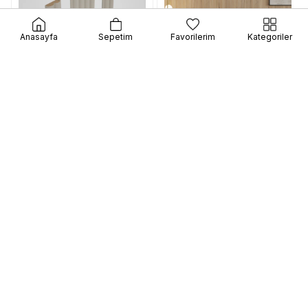
Anasayfa
Sepetim
Favorilerim
Kategoriler
Peli
Peli
New Gray
Asos
₺4.000,00
₺4.000,00
E-Bültene kayıt ol fırsat & indirimleri kaçırma!
Gönder
Üyelik koşullarını
ve
kişisel verilerimin
korunmasını kabul ediyorum.